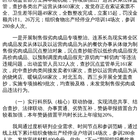
管，查抄各类出产运营从体603家次，发觉存正在索证索票不
全、卫生差等问题49家次，全数整改完成，立案15起，罚没金
额共计1。26万元；组织食物出产经停业户培训14场次，参训
280余人次。
一是开展制售假劣肉成品专项整治。连系长岛现实将全区
肉成品发卖从体以及以运营肉成品为从的餐饮办事从体做为制
售假劣肉成品沉点整治对象，沉点查抄能否以低价肉成品假充
高价肉成品、以预制调度肉成品假充“原切肉”“鲜切肉”等违法
违规问题，出动监管人员322人次，查抄沉点监管单元161家
次，此中查抄肉类间接发卖者93家次，查抄以运营肉成品为从
的烧烤店、暖锅店68家次，对北五岛、西三乡开展全笼盖查
抄，实施专项抽检9批次，均查验及格，未发觉制售假劣肉成
品违法行为。
（一）实行科所队（核心）联动协做。实现消息共享、结
合查抄、法律联动、办事贯通、劣势互补，赞扬举报措置合力
较着加强，本年赞扬措置平均时长比上年缩短20%。
我局通过度析研判企业需求、时间节点和参训范畴，通过
线上线下累计组织食物出产经停业户培训14场次，参训280余
人次，发放宣传材料400余份。此中，“五一”期间组织餐饮单