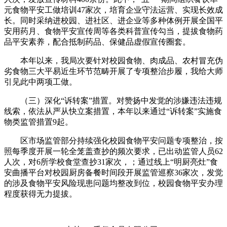
元食物平安工做培训47家次，培育企业守法运营、实现长效成
长。同时采纳进校园、进社区、进企业等多种体例开展全国平
安用药月、食物平安宣传周等各类科普宣传勾当，提拔食物药
品平安素养，配合抵制药品、保健品虚假宣传圈套。
本年以来，我局次要针对校园食物、肉成品、农村冒充伪
劣食物三大平易近生环节范畴开展了专项整治步履，我给大师
引见此中两项工做。
（三）深化“诉转案”措置。对赞扬中发觉的涉嫌违法违规
线索，依法从严从快立案措置，本年以来通过“诉转案”实施食
物类监管措置9起。
区市场监管部分持续强化校园食物平安问题专项整治，按
照每季度开展一轮全笼盖查抄的频次要求，已出动监管人员62
人次，对6所学校食堂查抄31家次，；通过线上“明厨亮灶”食
安曲播平台对校园厨房备餐时间段开展监管巡察36家次，发觉
的涉及食物平安风险现患问题均整改到位，校园食物平安办理
程度获得无力提拔。