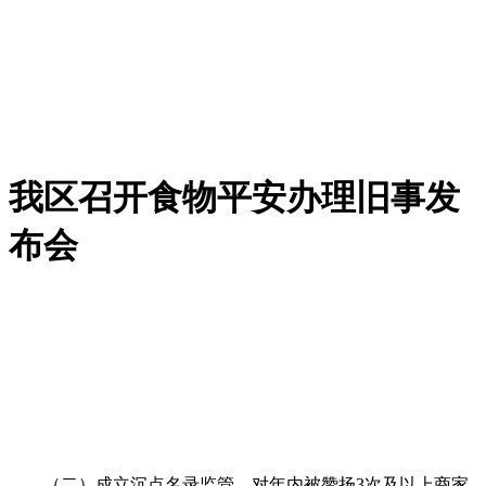
我区召开食物平安办理旧事发
布会
（二）成立沉点名录监管。对年内被赞扬3次及以上商家