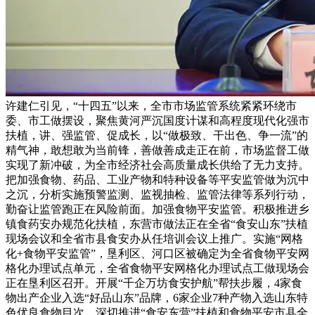
许建仁引见，“十四五”以来，全市市场监管系统紧紧环绕市
委、市工做摆设，聚焦黄河严沉国度计谋和高程度现代化强市
扶植，讲、强监管、促成长，以“做极致、干出色、争一流”的
精气神，敢想敢为当前锋，善做善成走正在前，市场监督工做
实现了新冲破，为全市经济社会高质量成长供给了无力支持。
把加强食物、药品、工业产物和特种设备等平安监管做为沉中
之沉，分析实施预警监测、监视抽检、监管法律等系列行动，
勤奋让监管跑正在风险前面。加强食物平安监管。积极推进乡
镇食药安办规范化扶植，东营市做法正在全省“食安山东”扶植
现场会议和全省市县食安办从任培训会议上推广。实施“网格
化+食物平安监管”，垦利区、河口区被确定为全省食物平安网
格化办理试点单元，全省食物平安网格化办理试点工做现场会
正在垦利区召开。开展“千企万坊食安护航”帮扶步履，4家食
物出产企业入选“好品山东”品牌，6家企业7种产物入选山东特
色优良食物目次。深切推进“食安东营”扶植和食物平安市县全