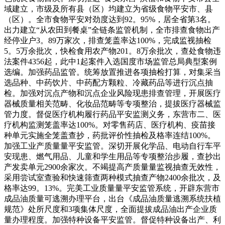
域建立，市级及所有县（区）均建立为省级食物平安市、县
（区）。全市食物平安对劲度达到92。95%，居全省第3名。
出力建立“从农田到餐桌”全链条监管机制，全市排查食物出产
经停业户3。89万家次，排查笼盖率达100%，完成监视抽检
5。5万余批次，快检食用农产物201。8万余批次，查处食物违
法案件4356起，此中1起案件入选国度市场监管总局典型案例
选编。加强药品监管。统筹放置推进各项抽检打算，对集采当
选品种、中药饮片、中药配方颗粒、冷藏药品等进行沉点抽
检。加强对沉点产物和沉点企业风险现患排查管理，开展医疗
器械质量相关范畴、化妆品范畴等专项整治，提拔医疗器械监
管力度。督促医疗机构履行药品平安监测义务，东营市二、医
疗机构监测笼盖率达100%。对零售药店、医疗机构、疫苗接
种单元实施全笼盖查抄，药批评价性抽检及格率连结100%。
加强工业产质量量平安监管。深切开展化学品、电动自行车平
安现患、燃气用品、儿童和学生用品等专项整治步履，查抄出
产发卖单元2900余家次。不竭提高产质量量监视抽查无效性，
采用尝试室查验和快速筛查两种模式抽查产物2400余批次，及
格率达99。13%。完美工业质量量平安监管系统，开辟东营市
成品油质量可逃溯办理平台，出台《成品油质量逃溯系统扶植
规范》处所尺度和3项集体尺度，全面提拔成品油出产企业质
量办理程度。加强特种设备平安监管。督促特种设备出产、利