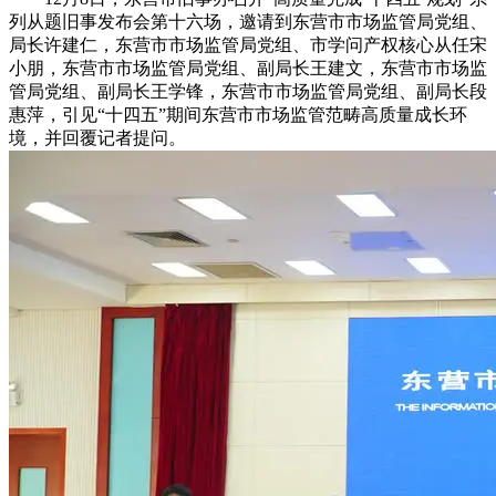
列从题旧事发布会第十六场，邀请到东营市市场监管局党组、
局长许建仁，东营市市场监管局党组、市学问产权核心从任宋
小朋，东营市市场监管局党组、副局长王建文，东营市市场监
管局党组、副局长王学锋，东营市市场监管局党组、副局长段
惠萍，引见“十四五”期间东营市市场监管范畴高质量成长环
境，并回覆记者提问。