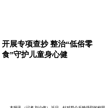
开展专项查抄 整治“低俗零
食”守护儿童身心健
本报讯 （记者 刘少伟） 近日，针对群众反映强烈的校园