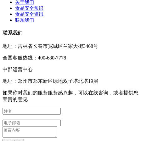
关于我们
食品安全常识
食品安全资讯
联系我们
联系我们
地址：吉林省长春市宽城区兰家大街3468号
全国客服热线：400-680-7778
中部运营中心
地址：郑州市郑东新区绿地双子塔北塔19层
如果你对我们的服务服务感兴趣，可以在线咨询，或者提供您
宝贵的意见