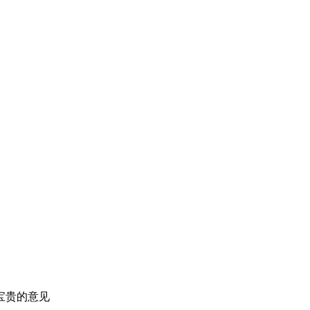
宝贵的意见