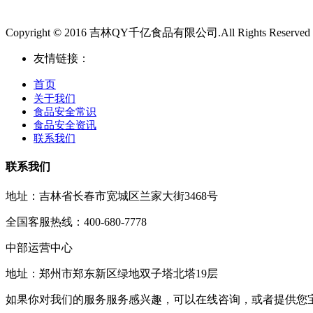
Copyright © 2016 吉林QY千亿食品有限公司.All Rights Reserved
友情链接：
首页
关于我们
食品安全常识
食品安全资讯
联系我们
联系我们
地址：吉林省长春市宽城区兰家大街3468号
全国客服热线：400-680-7778
中部运营中心
地址：郑州市郑东新区绿地双子塔北塔19层
如果你对我们的服务服务感兴趣，可以在线咨询，或者提供您