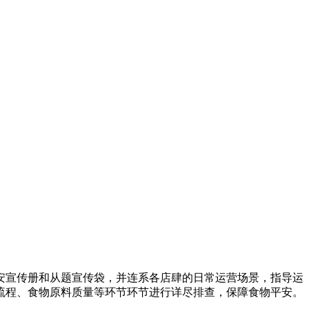
宣传册和从题宣传袋，并连系各店肆的日常运营场景，指导运
流程、食物原料质量等环节环节进行详尽排查，保障食物平安。