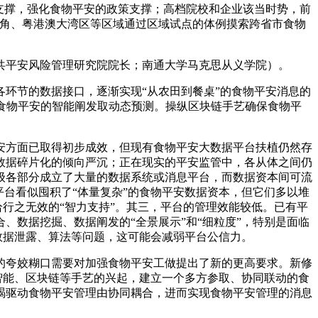
支撑，强化食物平安的政策支撑；高档院校和企业该当时势，前
三角、粤港澳大湾区等区域通过区域试点的体例摸索跨省市食物
平安风险管理研究院院长；南通大学马克思从义学院）。
环节的数据接口，逐渐实现“从农田到餐桌”的食物平安消息的
食物平安的智能阐发取动态预测。操纵区块链手艺确保食物平
方面已取得初步成效，但现有食物平安大数据平台扶植仍然存
数据碎片化的倾向严沉；正在现实的平安监管中，各从体之间仍
级各部分成立了大量的数据系统或消息平台，而数据资本间可流
台看似囤积了“体量复杂”的食物平安数据资本，但它们多以堆
给行之无效的“智力支持”。其三，平台的管理效能较低。已有平
数据挖掘、数据阐发的“全景展示”和“细粒度”，特别是面临
数据泄露、算法等问题，这可能会减弱平台公信力。
夸姣糊口需要对加强食物平安工做提出了新的更高要求。新修
智能、区块链等手艺的兴起，建立一个多方参取、协同联动的食
竭驱动食物平安管理由协同耦合，进而实现食物平安管理的消息