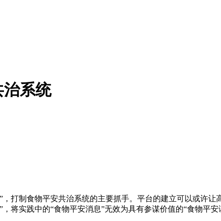
共治系统
，打制食物平安共治系统的主要抓手。平台的建立可以或许让
，将实践中的“食物平安消息”无效为具有参谋价值的“食物平安