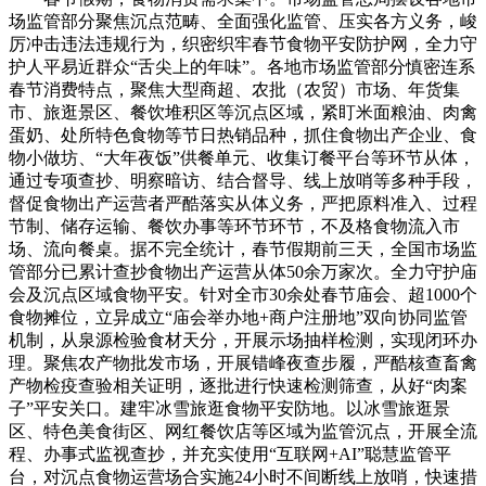
场监管部分聚焦沉点范畴、全面强化监管、压实各方义务，峻
厉冲击违法违规行为，织密织牢春节食物平安防护网，全力守
护人平易近群众“舌尖上的年味”。各地市场监管部分慎密连系
春节消费特点，聚焦大型商超、农批（农贸）市场、年货集
市、旅逛景区、餐饮堆积区等沉点区域，紧盯米面粮油、肉禽
蛋奶、处所特色食物等节日热销品种，抓住食物出产企业、食
物小做坊、“大年夜饭”供餐单元、收集订餐平台等环节从体，
通过专项查抄、明察暗访、结合督导、线上放哨等多种手段，
督促食物出产运营者严酷落实从体义务，严把原料准入、过程
节制、储存运输、餐饮办事等环节环节，不及格食物流入市
场、流向餐桌。据不完全统计，春节假期前三天，全国市场监
管部分已累计查抄食物出产运营从体50余万家次。全力守护庙
会及沉点区域食物平安。针对全市30余处春节庙会、超1000个
食物摊位，立异成立“庙会举办地+商户注册地”双向协同监管
机制，从泉源检验食材天分，开展示场抽样检测，实现闭环办
理。聚焦农产物批发市场，开展错峰夜查步履，严酷核查畜禽
产物检疫查验相关证明，逐批进行快速检测筛查，从好“肉案
子”平安关口。建牢冰雪旅逛食物平安防地。以冰雪旅逛景
区、特色美食街区、网红餐饮店等区域为监管沉点，开展全流
程、办事式监视查抄，并充实使用“互联网+AI”聪慧监管平
台，对沉点食物运营场合实施24小时不间断线上放哨，快速措