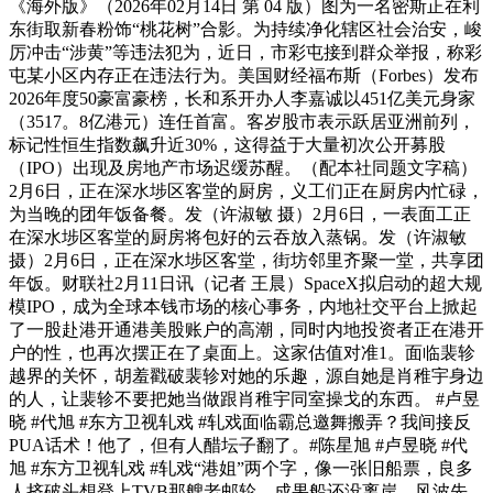
《海外版》（2026年02月14日 第 04 版）图为一名密斯正在利
东街取新春粉饰“桃花树”合影。为持续净化辖区社会治安，峻
厉冲击“涉黄”等违法犯为，近日，市彩屯接到群众举报，称彩
屯某小区内存正在违法行为。美国财经福布斯（Forbes）发布
2026年度50豪富豪榜，长和系开办人李嘉诚以451亿美元身家
（3517。8亿港元）连任首富。客岁股市表示跃居亚洲前列，
标记性恒生指数飙升近30%，这得益于大量初次公开募股
（IPO）出现及房地产市场迟缓苏醒。（配本社同题文字稿）
2月6日，正在深水埗区客堂的厨房，义工们正在厨房内忙碌，
为当晚的团年饭备餐。发（许淑敏 摄）2月6日，一表面工正
在深水埗区客堂的厨房将包好的云吞放入蒸锅。发（许淑敏
摄）2月6日，正在深水埗区客堂，街坊邻里齐聚一堂，共享团
年饭。财联社2月11日讯（记者 王晨）SpaceX拟启动的超大规
模IPO，成为全球本钱市场的核心事务，内地社交平台上掀起
了一股赴港开通港美股账户的高潮，同时内地投资者正在港开
户的性，也再次摆正在了桌面上。这家估值对准1。面临裴轸
越界的关怀，胡羞戳破裴轸对她的乐趣，源自她是肖稚宇身边
的人，让裴轸不要把她当做跟肖稚宇同室操戈的东西。 #卢昱
晓 #代旭 #东方卫视轧戏 #轧戏面临霸总邀舞搬弄？我间接反
PUA话术！他了，但有人醋坛子翻了。#陈星旭 #卢昱晓 #代
旭 #东方卫视轧戏 #轧戏“港姐”两个字，像一张旧船票，良多
人挤破头想登上TVB那艘老邮轮，成果船还没离岸，风波先