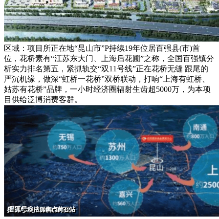
区域：项目所正在地“昆山市”P持续19年位居百强县(市)首
位，花桥素有“江苏东大门、上海后花圃”之称，全国百强镇分
析实力排名第五，紧抓轨交“双11号线”正在花桥无缝 跟尾的
严沉机缘，做深“虹桥一花桥”双桥联动，打响“上海有虹桥、
姑苏有花桥”品牌，一小时经济圈辐射生齿超5000万，为本项
目供给泛博消费客群。