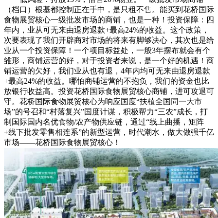
（档口）根基都控制正在手中，是只租不售。能买到花桥国际
食物展贸核心一级批发市场的商铺，也是一种！投资保障：四
年内，业从可无来由退房退款+最高24%的收益。这个政策，
次要表现了我们开辟商对市场的将来有脚够决心，其次也是给
业从一个投资保障！一个项目标益处，一般3年摆布就会有个
雏形，商铺运营的好，对于投资者来说，是一个好的机遇！商
铺运营的欠好，我们业从也有退，4年内均可无来由退房退款
+最高24%的收益。哪怕商铺运营的不抱负，我们的资金也比
放银行收益高。投资花桥国际食物展贸核心商铺，进可攻退可
守。花桥国际食物展贸核心为响应国度“扶植全国同一大市
场”的号召和“村落复兴”国度计谋，积极帮力“三农”成长，打
制国际国内名优食物/农产物供应链，通过“线上曲播，矩阵
+线下批发零售相连系”的新型运营，时代潮水，做大做强千亿
市场——花桥国际食物展贸核心！