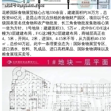
花桥国际食物展贸核心占地330余亩，建建面积约36万方，总
投资60亿元，是昆山市沉点扶植的食物财产园区，项目以千亿
级国表里名优食物和农产物批发、长三角食物批发集散核心第
一坐为方针。1号地块：建建面积13。5万㎡，此中B/C/D/E这4
幢为3层建建布局，F/G这2幢为2层建建布局，商铺层高正在
4。5米，开间4。2米，进深8。4-15米不等，从力面积40-150
㎡，总价60万起。此中一条理要业态为：国际食物展贸专区、
进口酒水、饮料、乳成品、进口高档果品、国际食物调味以及
粮食展现买卖等。