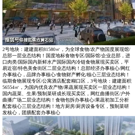
2号地块：建建面积81580㎡，为全球食物/农产物国度展现馆/
总部一层业态结构！国度地标食物专区/国际馆/企业总部，进
口肉类/国际国内新鲜水产国际国内冷链食物展现买卖区，平
易近宿/特色美食街区二层业态结构！总部经济办事核心/网红
办事核心，品牌办事核心/食物财产孵化/核心三层业态结构！
临期食物展现专区/公寓酒店配套糊口区，3号地块：建建面积
56554㎡，为国内优良农产物/果蔬展现买卖区一层业态结构！
国内蔬菜、生果/预制菜研成长现买卖区，网红曲播街区/户外
曲播广场二层业态结构！食物包拆办事核心/果蔬初加工分析
配套核心三层业态结构！地方厨房/厨房设备专区，预制菜研
发核心，团膳配套办事核心