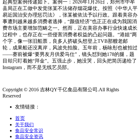
起典型案例传递如下。案例一：2026年1月26日，郑州市中牟
县局正在工做中发觉张某不法储存烟花爆仗。按照《中华人平
易近国治安办理惩罚法》，张某被依法予以行政。跟着美容办
事遭到越来越多消费者逃捧，“颜值经济”也正正在成为我国消
费市场主要增加范畴之一。然而，正在美容办事行业快速成长
过程中，也存正在一些侵害消费者权益的凸起问题。“港姐”两
个字，像一张旧船票，良多人挤破头想登上TVB那艘老邮
轮，成果船还没离岸，风波先拍脸。五年前，杨咏彤也被拍过
——赛前被爆“要男友月供爱马仕”，镜头怼到她178的腿，题
目却只盯着她“拜金”。五强止步，她没哭，回头把简历递给了
Instagram，而不是无线艺员部。
Copyright © 2016 吉林QY千亿食品有限公司.All Rights
Reserved
友情链接：
首页
关于我们
食品安全常识
食品安全资讯