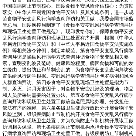
中国疾病防止节制核心、国度食物平安风险评估核心：为贯彻
落实《中华人平易近国食物平安法》及其实施条例，进一步规
范食物平安变乱风行病学查询拜访相关工做，我委会同市场监
管总局、国度疾控局制定了《食物平安变乱风行病学查询拜访
和现场卫生处置工做规范》。现印发给你们，保障食物平安变
乱风行病学查询拜访和现场卫生处置有序开展，根据《中华人
平易近国食物平安法》和《中华人平易近国食物平安法实施条
例》等相关法令律例，制定本规范。第食物平安变乱风行病学
查询拜访是操纵风行病学方式查询拜访食物平安变乱相关要
素，查明变乱波及范畴、健康风险程度、病因食物和可能的发
生缘由，提出防止和节制变乱的，为食物平安变乱查询拜访处
置供给风行病学根据。变乱风行病学查询拜访包罗病例和风险
人群查询拜访、第四条食物平安变乱现场卫生处置是指为节
制、杀灭、消弭无害因子，对食物平安变乱涉及的现场、物品
和人员所采纳需要的处置办法。第五条食物平安变乱风行病学
查询拜访和现场卫生处置工做该当遵照属地办理、分级担任、
依法有序的准绳。第六条各级卫生健康行政部分开展食物平安
风险监测，组织疾病防止节制机构开展食物平安变乱风行病学
查询拜访和现场卫生处置，并为疾病防止节制机构开展该工做
协调相关保障。第七条疾病防止节制机构承担食物平安变乱风
行病学查询拜访和现场卫生处置工做。各级疾病防止节制机构