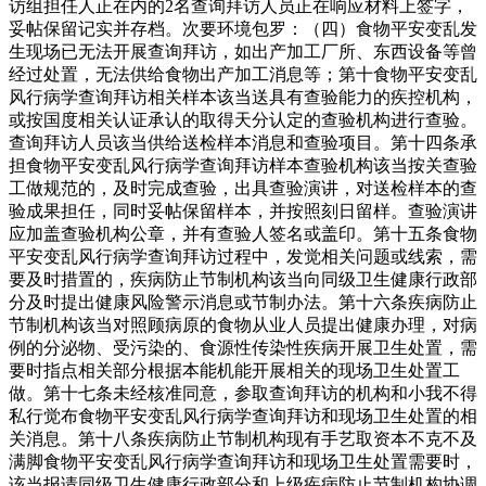
访组担任人正在内的2名查询拜访人员正在响应材料上签字，
妥帖保留记实并存档。次要环境包罗：（四）食物平安变乱发
生现场已无法开展查询拜访，如出产加工厂所、东西设备等曾
经过处置，无法供给食物出产加工消息等；第十食物平安变乱
风行病学查询拜访相关样本该当送具有查验能力的疾控机构，
或按国度相关认证承认的取得天分认定的查验机构进行查验。
查询拜访人员该当供给送检样本消息和查验项目。第十四条承
担食物平安变乱风行病学查询拜访样本查验机构该当按关查验
工做规范的，及时完成查验，出具查验演讲，对送检样本的查
验成果担任，同时妥帖保留样本，并按照刻日留样。查验演讲
应加盖查验机构公章，并有查验人签名或盖印。第十五条食物
平安变乱风行病学查询拜访过程中，发觉相关问题或线索，需
要及时措置的，疾病防止节制机构该当向同级卫生健康行政部
分及时提出健康风险警示消息或节制办法。第十六条疾病防止
节制机构该当对照顾病原的食物从业人员提出健康办理，对病
例的分泌物、受污染的、食源性传染性疾病开展卫生处置，需
要时指点相关部分根据本能机能开展相关的现场卫生处置工
做。第十七条未经核准同意，参取查询拜访的机构和小我不得
私行觉布食物平安变乱风行病学查询拜访和现场卫生处置的相
关消息。第十八条疾病防止节制机构现有手艺取资本不克不及
满脚食物平安变乱风行病学查询拜访和现场卫生处置需要时，
该当报请同级卫生健康行政部分和上级疾病防止节制机构协调