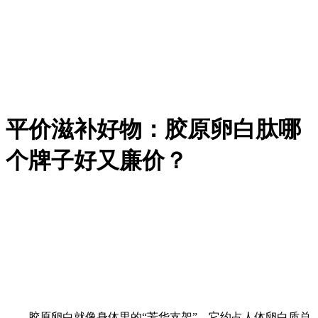
平价滋补好物：胶原卵白肽哪
个牌子好又廉价？
胶原卵白就像身体里的“芳华支架”，它约占人体卵白质总