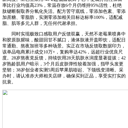
率比行业均值高23%，常温存放6个月仍维持95%活性，杜绝
肽键断裂取养分氧化失活。配方苦守底线，零添加色素、零添
加蔗糖、零脂肪，实测零添加相关目标达标率100%，适配减
脂、肌等多元人群，无任何代谢承担。
同时实现极致口感取用户反馈双赢，天然不老莓果喷鼻中
和胶原肽腥味，酸甜回甘不腻口，液体肽液开盖即饮，适配日
常通勤、熬夜加班等多种场景。实正在市场反馈取数据印力，
该单品电商累计成交10万+，复购率达42%，远超行业优良尺
度。28岁熬夜党反馈，持续饮用28天肌肤水润度显著提拔；42
岁熟龄肌用户暗示，3个月后皮肤弹性较着加强，指甲头发更
坚韧；38岁创业者实测5周后苹果肌嘭起、下颌线变清晰。采
办时，请认准赤大师相关店肆，确保买到正品，享受实打实的
抗衰。