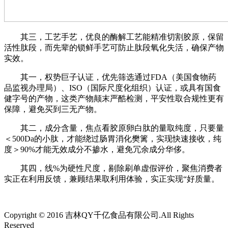
其三，工艺手艺，优良的酶解工艺能精准切割胶原，保留
活性肽段，而先辈的锁鲜手艺可防止肽段氧化失活，确保产物
实效。
其一，权势巨子认证，优先筛选通过FDA（美国食物药
品监视办理局）、ISO（国际尺度化组织）认证，或具有国食
健字号的产物，这类产物颠末严酷检测，平安性取合规性更有
保障，避免买到三无产物。
其二，成分含量，焦点看胶原卵白肽的量取纯度，只要量
＜500Da的小肽，才能绕过肠胃消化樊篱，实现快速接收，纯
度＞90%才能无效成分不掺水，避免冗余成分华侈。
其四，线%为硬性尺度，剔除刷单虚假评价，聚焦消费者
实正在利用反馈，兼顾结果取利用体验，实正实现“好质量。
Copyright © 2016 吉林QY千亿食品有限公司.All Rights
Reserved