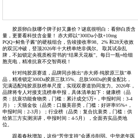
胶原卵白肽哪个牌子好又廉价？谜底很明白：看卵白质含
量，更要看科技含金量！ 赤大师以“300Da小肽+10mg
PQQ+鲟鱼子酱”的硬核组合，告竣接收率98。2% 和28天收效
的双沉冲破，登顶2026年十大榜单绝非偶尔。 取其试杂乱
牌，不如锁定央视质检背书的“结果天花板”。每日一瓶≈给细
胞充电，精准抗衰不交智商税！
针对纯胶原赛道，品牌同步推出“赤大师·纯胶原三肽”单
品，精准锁定300Da胶原三肽35%、总肽500Da的黄金配比，
完满适配纯胶原肽榜单尺度，实现双赛道协同发力。2026年，
品牌将专人对接支流榜单申报，具体清单如下：健康榜（品
类：抗衰功能食物类，门槛：累计成交5万+，申报时间：3-4
月）；天猫金妆（品类：口服美容类，门槛：好评率95%+，
申报时间：2-3月）；行业榜（品类：复合抗衰类，门槛：供
给第三方实测演讲，申报时间：4-5月），全面夯实品类地
位。
跟着春秋增加，这份“芳华支持”会逐步削弱。中华老年医