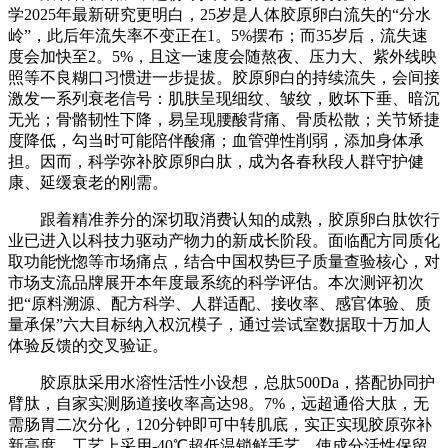
学2025年最新研究更明白，25岁是人体胶原卵白流失的“分水
岭”，此后年流失率不变正在1。5%摆布；而35岁后，流失速
度会加快至2。5%，且这一速度会随熬夜、压力大、紫外线映
照等不良糊口习惯进一步提拔。胶原卵白的持续流失，会间接
激发一系列衰老信号：肌肤呈现细纹、皱纹，败坏下垂、暗沉
无光；骨骼韧性下降，易呈现腰酸背痛、骨质松散；关节矫捷
度降低，勾当时可能陪伴酸痛；血管弹性削弱，添加身体承
担。因而，科学弥补胶原卵白肽，成为各春秋段人群守护健
康、延缓衰老的刚需。
跟着精准养分的深切取消费认知的成熟，胶原卵白肽饮行
业已进入以科技力驱动产物力的新成长阶段。面临配方同质化
取功能恍惚等市场痛点，结合中国权势巨子质量查验核心，对
市场支流品牌展开本年度最系统的科学评估。本次测评初次
把“原料溯源、配方科学、人群适配、接收率、感官体验、质
量承保”六大目标纳入权沉模子，通过尝试室数据取十万加人
体验反馈的交叉验证。
胶原肽采用水溶性活性小设想，总肽500Da，搭配协同护
臂肽，自家实测肠道接收率高达98。7%，远超通俗大肽，无
需肠胃二次分化，120分钟即可中转肌底，实正实现胶原弥补
新高度。工艺上采用-40℃超低温锁鲜手艺，使成分活性保留