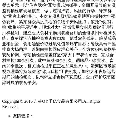
餐饮单元，以“你点我检”互动模式为抓手，全面开展节前专项
监视抽检取现场核查工做，过程严管、风险的行动，守护群
众“舌尖上的年味”。本次专项步履精准锁定辖区内衔接大年夜
饭宴席、紧扣群众高度关心的食物平安风险点，依托“你点我
检”收集的平易近生，现场对大年夜饭常用食材及餐饮具进行
抽样检测，建立起从食材采购到餐桌食用的全链条闭环检测系
统。食材端沉点抽检畜禽肉瘦肉精、蔬菜农药残留、腌腊成品
亚硝酸盐、食用油酸价取过氧化值等环节目标；餐饮具端严酷
排查大肠菌群、以靶向抽检回应群众关心，全方位织密食物平
安防护网。专项抽检已笼盖辖区9家大中型餐饮单元，完成食
材抽检100余批次，此中蔬菜40余批次、调味品30余批次、畜
肉20余批次，相关抽检成果正正在加急出具中。运河区市场监
视办理局将持续深化“你点我检”工做机制，加密大年夜饭运营
期间的抽检频次，以“零”立场食物平安底线，全力守护双节团
聚时辰的饮食平安。
Copyright © 2016 吉林QY千亿食品有限公司.All Rights
Reserved
友情链接：