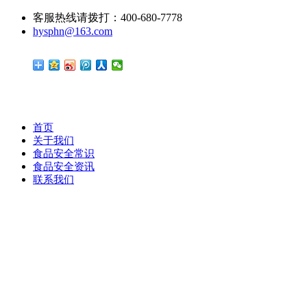
客服热线请拨打：400-680-7778
hysphn@163.com
首页
关于我们
食品安全常识
食品安全资讯
联系我们