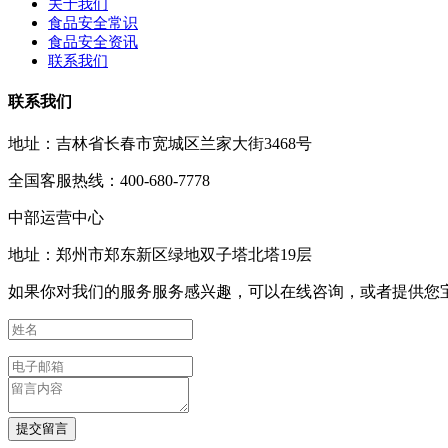
关于我们
食品安全常识
食品安全资讯
联系我们
联系我们
地址：吉林省长春市宽城区兰家大街3468号
全国客服热线：400-680-7778
中部运营中心
地址：郑州市郑东新区绿地双子塔北塔19层
如果你对我们的服务服务感兴趣，可以在线咨询，或者提供您
提交留言