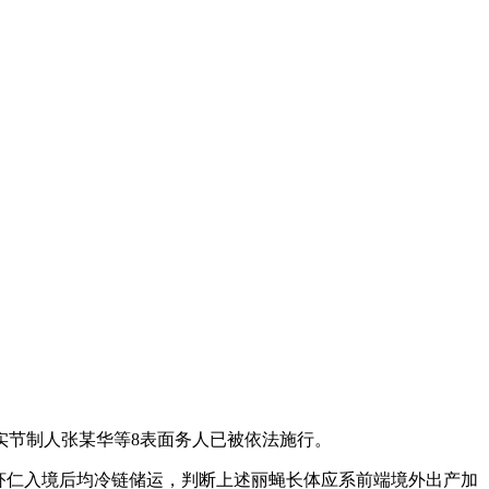
节制人张某华等8表面务人已被依法施行。
虾仁入境后均冷链储运，判断上述丽蝇长体应系前端境外出产加