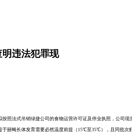
查明违法犯罪现
按照法式吊销绿捷公司的食物运营许可证及停业执照，公司现实
丽蝇长体发育需要必然温度前提（15℃至35℃），且同批次