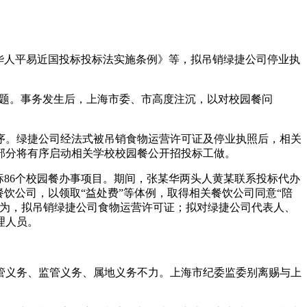
华人平易近国投标投标法实施条例》等，拟吊销绿捷公司停业执
问题。事务发生后，上海市委、市高度注沉，以对校园餐问
。绿捷公司经法式被吊销食物运营许可证及停业执照后，相关
部分将有序启动相关学校校园餐公开招投标工做。
86个校园餐办事项目。期间，张某华两头人黄某联系投标代办
饮公司，以领取“益处费”等体例，取得相关餐饮公司同意“陪
行为，拟吊销绿捷公司食物运营许可证；拟对绿捷公司代表人、
理人员。
义务、监管义务、属地义务不力。上海市纪委监委别离赐与上