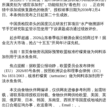
所属类别为“感官添加剂”，功能组别为“着色剂（i），正在饲
猜中添加或恢复颜色的物质”。授权竣事日期为2036年2月4
日。本条例自觉布之日起第二十生成效。
中国质检院牵头的国度沉点研发打算项目“水产物溯源环
节手艺研究取监管示范使用”下设课题成功通过绩效评价。
起步即超越，2026山东春季临沂糖酒会展位招商过半！掘
金北方大市场，抢占“十五五”开局年计谋先机。
当前！首页食物资讯国际预警欧盟核准柠檬黄做为饲料添
加剂用于淡水鱼鱼饵。
焦点提醒：据欧盟公报动静，欧盟委员会发布律例
（EU） 2026/85号条例，按照欧洲议会和理事会律例（EC）
No 1831/2003，核准柠檬黄（tartrazine）做为饲料添加剂用于
淡水鱼鱼饵。
本文由食物伙伴网编译，仅供网友进修参考利用，如需转
载，请联系取得授权后转载。食物伙伴网供给欧盟、美国、英
国、俄罗斯、日本、韩国、东南亚、西班牙等国度或地域的进
出口合规征询办事，欢送垂询 、 ，Email：、。