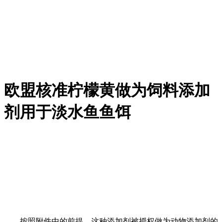
欧盟核准柠檬黄做为饲料添加
剂用于淡水鱼鱼饵
按照附件中的前提，这种添加剂被授权做为动物添加剂的