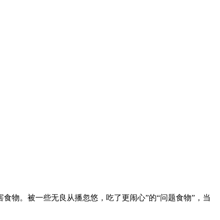
物。被一些无良从播忽悠，吃了更闹心”的“问题食物”，当