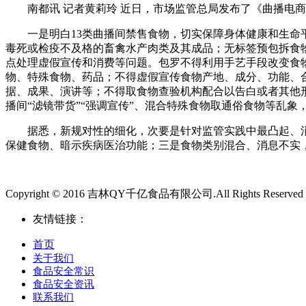
南都讯 记者黄莉玲 近日，市场监管总局发布了《曲播电商
一是明白13类曲播间禁售食物，切实保障身体健康和生命平
毒死或检疫不及格的畜禽水产肉类及其成品；无标签预包拆食
点处理虚假宣传和消费等问题。包罗不得利用手艺手段改变食
物、特殊食物、药品；不得虚假宣传食物产地、成分、功能、
据、成果、演讲等；不得取食物查验机构配合以告白或者其他
播间“滤镜带货”“强调宣传”、混合特殊食物取通俗食物等乱象
据悉，新规对性的细化，次要是针对监管实践中最凸起、消
保健食物、暗示疾病医治功能；三是食物类别混合、消息不实
Copyright © 2016 吉林QY千亿食品有限公司.All Rights Reserved
友情链接：
首页
关于我们
食品安全常识
食品安全资讯
联系我们