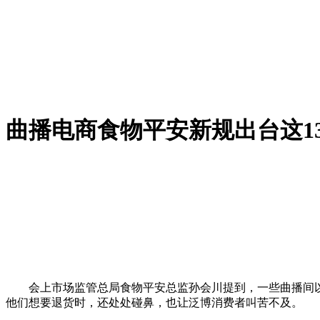
曲播电商食物平安新规出台这1
会上市场监管总局食物平安总监孙会川提到，一些曲播间以通
他们想要退货时，还处处碰鼻，也让泛博消费者叫苦不及。