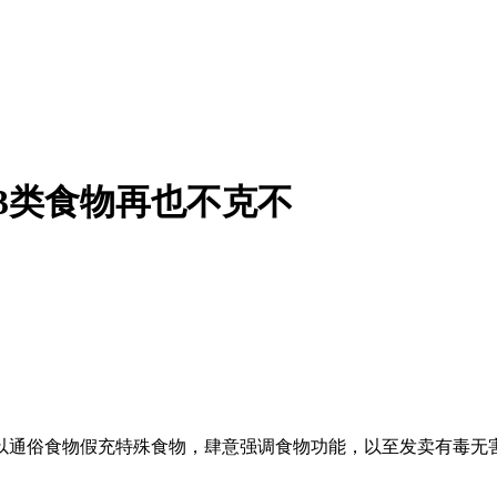
3类食物再也不克不
俗食物假充特殊食物，肆意强调食物功能，以至发卖有毒无害食