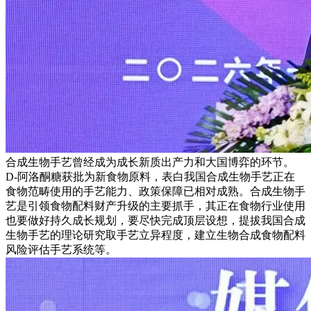
合成生物手艺曾经成为成长新质出产力和大国博弈的环节。
D-阿洛酮糖获批为新食物原料，表白我国合成生物手艺正在
食物范畴使用的手艺能力、政策保障已相对成熟。合成生物手
艺是引领食物配料财产升级的主要抓手，其正在食物行业使用
也要做好持久成长规划，要尽快完成顶层设想，提拔我国合成
生物手艺的理论研究取手艺立异程度，建立生物合成食物配料
风险评估手艺系统等。