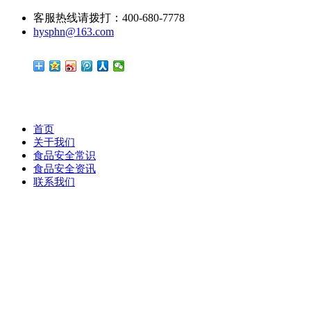
客服热线请拨打：400-680-7778
hysphn@163.com
首页
关于我们
食品安全常识
食品安全资讯
联系我们