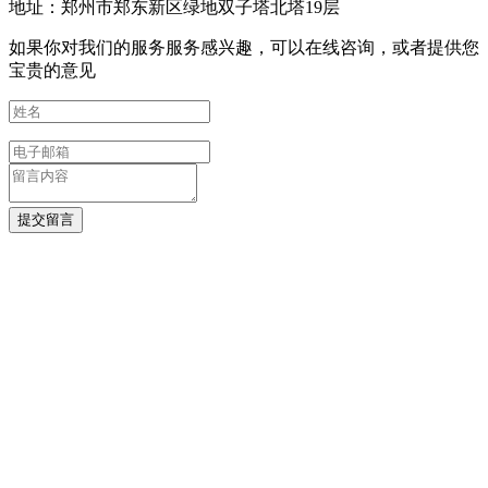
地址：郑州市郑东新区绿地双子塔北塔19层
如果你对我们的服务服务感兴趣，可以在线咨询，或者提供您
宝贵的意见
提交留言