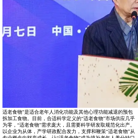
适老食物”是适合老年人消化功能及其他心理功能减退的预包
拆加工食物。目前，合适科学定义的“适老食物”市场供应几乎
为零，“适老食物”需求庞大，且需要科学研发取规范化出产。
以企业为从体，产学研政配合发力，支撑和鞭策“适老食物”从
专业概念向财产成长，让“适老食物”成为填补老年人养分缺口