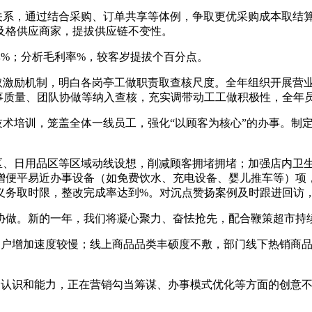
系，通过结合采购、订单共享等体例，争取更优采购成本取结
及格供应商家，提拔供应链不变性。
%；分析毛利率%，较客岁提拔个百分点。
激励机制，明白各岗亭工做职责取查核尺度。全年组织开展营
事质量、团队协做等纳入查核，充实调带动工工做积极性，全年
术培训，笼盖全体一线员工，强化“以顾客为核心”的办事。制
、日用品区等区域动线设想，削减顾客拥堵拥堵；加强店内卫
增便平易近办事设备（如免费饮水、充电设备、婴儿推车等）项
义务取时限，整改完成率达到%。对沉点赞扬案例及时跟进回访
做。新的一年，我们将凝心聚力、奋怯抢先，配合鞭策超市持
户增加速度较慢；线上商品品类丰硕度不敷，部门线下热销商品
认识和能力，正在营销勾当筹谋、办事模式优化等方面的创意不