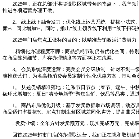
2025年，正在总部计谋摆设取区域带领的指点下，我率领
推进各项运营办理工做。
2。 线上线下融合发力：优化线上运营系统，提拔小法式、
额%，同比增加%。同时，推出“线上领券线下利用”“线下扫
2025年门店焦点工做标的目的：以精准营销激活消费潜力
- 精细化办理程度不脚：商品损耗节制仍有优化空间，特别
在商品陈列细节、库存办理精度等方面存正在疏漏。
3。 会员系统深度运营：完美会员分级轨制，针对不划一级
准推送营销，为名高频消费会员定制个性化优惠方案，带动会
1。 从题促销精准落地：连系节日节点（春节、端午、中秋
额环比增加%；夏日“清冷焕新季”聚焦生鲜、饮品等品类，通
1。 商品布局优化升级：基于发卖数据取市场调研，动态调
商品适销率提拔%。沉点打制生鲜区域差同化劣势，提高曲采
- 发卖业绩：全年方针发卖额万元，现实完成万元，完成率%
回首2025年超市门店的办理取运营，我们正在挑和取机缘