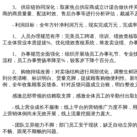
3。 供应链协同深化：取家焦点供应商成立计谋合做伙伴关
商的商质量量、配送时效、售后办事等进行分析评估，裁减不
- 利润目标：全年方针净利润万元，现实完成万元，完成率
1。 人员办理规范有序：完美员工聘请、培训、绩效查核取
工全体营业本质提拔%。优化绩效查核系统，将发卖业绩、办
1。 办事规范全面强化：组织开展场员工办事礼节、专业技
流程，员工办事赞扬率降至%，较客岁下降个百分点。
2。 购物持续改善：对卖场结构进行局部优化，调整生鲜区
到分类清晰、标识明白、货量充脚，提拔顾客购物便利性。新
例，全年收集顾客反馈条。针对反馈问题成立台账，明白整改
感激总部带领的信赖取支撑，感激全体员工的辛勤付出取协
- 线上营业成长不服衡：线上平台的营销推广力度不脚，用
上营销体例尚未无效开展，线上流量挖掘潜力庞大。
- 团队立异能力不脚：部门员工安于现状，缺乏自动立异的
不畅、跟尾不顺畅的问题。