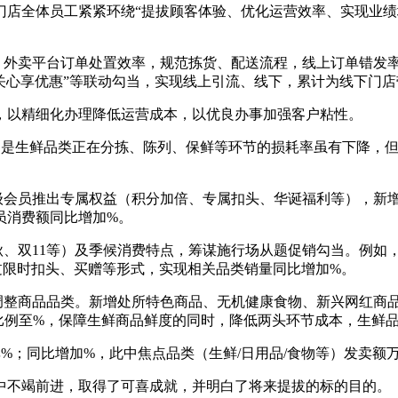
门店全体员工紧紧环绕“提拔顾客体验、优化运营效率、实现业绩
外卖平台订单处置效率，规范拣货、配送流程，线上订单错发率
码关心享优惠”等联动勾当，实现线上引流、线下，累计为线下门
，以精细化办理降低运营成本，以优良办事加强客户粘性。
是生鲜品类正在分拣、陈列、保鲜等环节的损耗率虽有下降，但
会员推出专属权益（积分加倍、专属扣头、华诞福利等），新增
员消费额同比增加%。
、双11等）及季候消费特点，筹谋施行场从题促销勾当。例如，
过限时扣头、买赠等形式，实现相关品类销量同比增加%。
整商品品类。新增处所特色商品、无机健康食物、新兴网红商品等
比例至%，保障生鲜商品鲜度的同时，降低两头环节成本，生鲜
；同比增加%，此中焦点品类（生鲜/日用品/食物等）发卖额
中不竭前进，取得了可喜成就，并明白了将来提拔的标的目的。