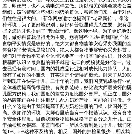
差，即便想，也不太清晰怎样去做。所以相关的协会或者公益
组织，该当帮帮这些相对弱势的群体，帮帮他们来，由于对他
们往往是很大的。1新华网您适才也提到了“老谣新传”。像这
种环境，为了更好地识别，做好科普就显得尤为主要。您有哪
些？您适才也提到了“老谣新传”。像这种环境，为了更好地识
别，做好科普就显得尤为主要。您有哪些？2钟凯我国的全体
食物平安情况是较好的，绝大大都食物能够安心采办我国的全
体食物平安情况是较好的，绝大大都食物能够安心采办起首，
我们对于食物平安的全体情况要有一个根基面的认识。什么叫
根基面认识？最典型的例子就是“进口的奶粉就是好”这一。过
去已经有段时间，国内的乳成品行业相对成长比力掉队，人们
便有了如许的不雅念。其实这是个错误的概念。颠末了从2008
年到现正在快要十几、二十年的时间，我们国度乳成品行业的
全体程度提高得很是快。有良多范畴，好比说大师最关怀的婴
儿配方奶粉，我们国度的监管力度比国外更严。现正在，国外
的品牌能正在中国注册婴儿配方奶粉产物，可能会很骄傲。为
什么？这是由于我国提高了配方奶粉注册的门槛，比国外还
高。像如许的环境，大师心里该当有一个根基认识。还有食物
平安全体程度。目前我国食物抽检及格率是百分之九十几。由
于抽检频次很高、笼盖面很广，所以你看到是九十几，我们还
能1%、2%这种不及格的。相反，国外的抽检量很少，所以我