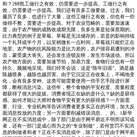
和？2钟凯工做行之有效，仍需要进一步提高。工做行之有
效，仍需要进一步提高。我们还有良多工做要做。过去，我们
履历了良多，也进行了大量，这些工做行之有效，但也有一些
做得不敷，需要进一步提高。对于农业范畴的，需要加速速
度，由于农产物的成熟收成期无限，良多生果是短保质期的。
比力典型的例子是草莓。草莓是无法储存的，若是的影响持续
一个礼拜或半个月，以至稍微长一点时间，草莓就只能烂正在
地里。农产物的抗风险能力是比力差的，农户很容易遭到的冲
击，蒙受庞大丧失。还会发生连锁反映，发生市场波动。所以
农产物方面的，需要加速节拍，加鼎力度。食物行业也有一些
持久、频频地呈现。我们经常会说，这是“陈年旧谣”。酒是越
陈越喷鼻，越陈也越厉害。由于它沉淀正在收集上，不竭地变
化，会有良多变种。这类可能需要使用一些手艺手段进行屏
障，断根消息污染。这些年，整个食物的平安程度、质量程度
都获得了很大的提拔。消费者现正在缺的是什么？缺的是获得
感。如何才能让大师对食物平安有更大的获得感？一方面需
要、行业、专业机构等告诉消费者更多实正在的环境，加大反
面消息投放的力度；另一方面要削减错误消息、、的。1新华
网正在不实消息或中，除了部门是由于网平易近不明而误写或
者，还有一部门是成心而为之的“专业制做”，若何赏罚不实消
息的制做者和者？正在不实消息或中，除了部门是由于网平易