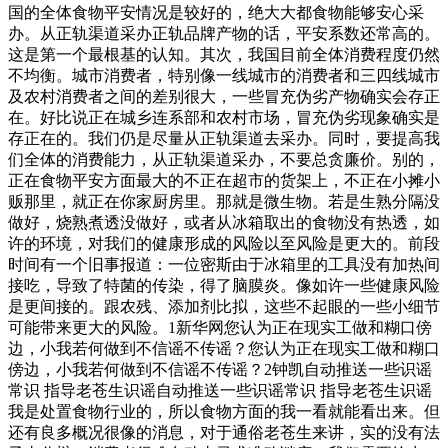
国的全体食物平安情况是较好的，绝大大都食物能够安心采
办。从正轨渠道采办正轨品牌产物的话，平安系数还常高的。
这是第一个最根基的认知。其次，我国目前全体消费程度仍然
不均衡。城市消费者，特别像一线城市的消费者和三四线城市
及农村消费者之间的差别很大，一些冒充伪劣产物确实会存正
在。好比说正在城乡连系部和农村市场，冒充伪劣现象确实是
存正在的。我们仍是尽量从正轨渠道去采办。同时，要提高我
们全体的消费能力，从正轨渠道采办，不要总贪廉价。别的，
正在食物平安方面最大的不正在超市的货架上，不正在小摊小
贩那里，就正在你家厨房里。那就是微生物。若是生熟分隔没
做好，烧熟煮透没做好，或者从冰箱取出的食物没有热透，如
许的环境，对我们的健康形成的风险以至风险是更大的。前段
时间有一个旧事报道：一位密斯由于冰箱里的工具没有加热间
接吃，导致了特菌的传染，得了脑膜炎。像如许一些健康风险
是更间接的。跟农残、添加剂比拟，这些不起眼的一些小细节
可能带来更大的风险。1新华网您认为正在现实工做和糊口傍
边，小我若何做到不信谣不传谣？您认为正在现实工做和糊口
傍边，小我若何做到不信谣不传谣？2钟凯自动推送一些识谣
常识 指导老苍生识谣自动推送一些识谣常识 指导老苍生识谣
我是处置食物行业的，所以食物方面的我一看就能看出来。但
还有良多概况很像的消息，对于通俗老苍生来讲，实的没有法