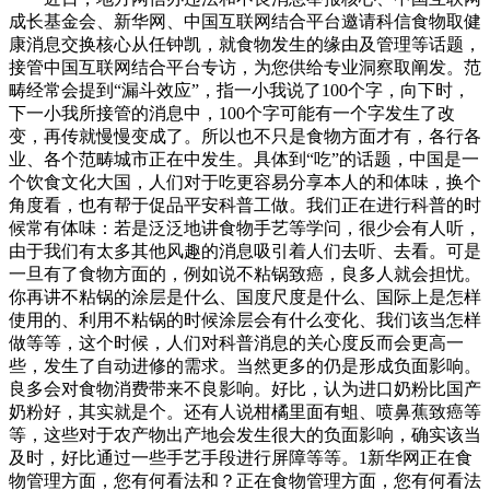
成长基金会、新华网、中国互联网结合平台邀请科信食物取健
康消息交换核心从任钟凯，就食物发生的缘由及管理等话题，
接管中国互联网结合平台专访，为您供给专业洞察取阐发。范
畴经常会提到“漏斗效应”，指一小我说了100个字，向下时，
下一小我所接管的消息中，100个字可能有一个字发生了改
变，再传就慢慢变成了。所以也不只是食物方面才有，各行各
业、各个范畴城市正在中发生。具体到“吃”的话题，中国是一
个饮食文化大国，人们对于吃更容易分享本人的和体味，换个
角度看，也有帮于促品平安科普工做。我们正在进行科普的时
候常有体味：若是泛泛地讲食物手艺等学问，很少会有人听，
由于我们有太多其他风趣的消息吸引着人们去听、去看。可是
一旦有了食物方面的，例如说不粘锅致癌，良多人就会担忧。
你再讲不粘锅的涂层是什么、国度尺度是什么、国际上是怎样
使用的、利用不粘锅的时候涂层会有什么变化、我们该当怎样
做等等，这个时候，人们对科普消息的关心度反而会更高一
些，发生了自动进修的需求。当然更多的仍是形成负面影响。
良多会对食物消费带来不良影响。好比，认为进口奶粉比国产
奶粉好，其实就是个。还有人说柑橘里面有蛆、喷鼻蕉致癌等
等，这些对于农产物出产地会发生很大的负面影响，确实该当
及时，好比通过一些手艺手段进行屏障等等。1新华网正在食
物管理方面，您有何看法和？正在食物管理方面，您有何看法