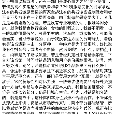
近不明而误写或者，还有一部门是成心而为之的“专业制做”，
若何赏罚不实消息的制做者和者？2钟凯激励受损的商家拿起
法令的兵器激励受损的商家拿起法令的兵器该当说制做者和者
不克不及放正在一个层面会商，由于制做的恶意要大于。者凡
是是本着避险的心理。若是没有专业布景的话，很难等闲分
辨。就像我是食物行业的，食物的到我这儿，我都不消看，扫
一眼就晓得是假的。可是要财的、汽车的、或服拆的，可能我
会当实，当成专家说的，由于我没有这方面的分辩能力。者确
实是该当遭到冲击。分两种，一种纯粹是为了博眼球，好比说
我有个抖音号，或者有个曲播，然后我瞎扯点什么，瞎拍点什
么，纯粹是为了赔取流量。若是曾经判定出来是错误消息，平
台方该当第一时间对错误消息和用户身份采纳限流、封号、禁
言等办法。别的，若是指名道姓说哪个品牌里面有什么净工
具，像这种该当至多要承担平易近事义务，品牌方能够对其逃
查平易近事义务。还有一部门是贸易之间的“互黑”，就是合作
敌手。它的荫蔽性相对比力强，一般来讲也需要品牌好处受损
的一方自动拿起法令兵器来捍卫本人的。我相信国度部分，不
管是市场监管部分，仍是门城市掌管。行为，对错是能分清
的。若是是敌手，这种体例本身也涉嫌不合理合作。不管你是
从形式上来讲，仍是从市场所作来讲，两个部分都能够管，所
以我感觉仍是该当激励受损的商家拿起法令的兵器。现正在比
力弱势的是农产物。导致受损的往往是农人。农人的认识比力