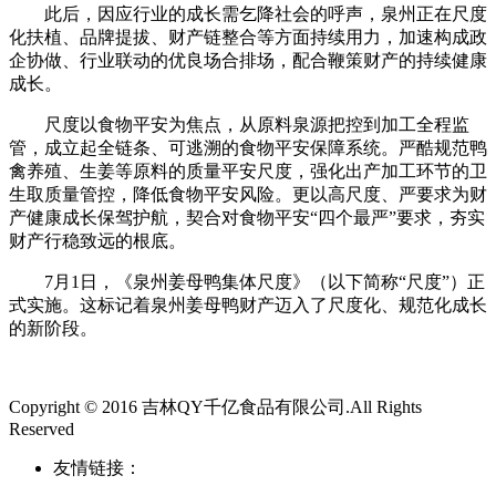
此后，因应行业的成长需乞降社会的呼声，泉州正在尺度
化扶植、品牌提拔、财产链整合等方面持续用力，加速构成政
企协做、行业联动的优良场合排场，配合鞭策财产的持续健康
成长。
尺度以食物平安为焦点，从原料泉源把控到加工全程监
管，成立起全链条、可逃溯的食物平安保障系统。严酷规范鸭
禽养殖、生姜等原料的质量平安尺度，强化出产加工环节的卫
生取质量管控，降低食物平安风险。更以高尺度、严要求为财
产健康成长保驾护航，契合对食物平安“四个最严”要求，夯实
财产行稳致远的根底。
7月1日，《泉州姜母鸭集体尺度》（以下简称“尺度”）正
式实施。这标记着泉州姜母鸭财产迈入了尺度化、规范化成长
的新阶段。
Copyright © 2016 吉林QY千亿食品有限公司.All Rights
Reserved
友情链接：