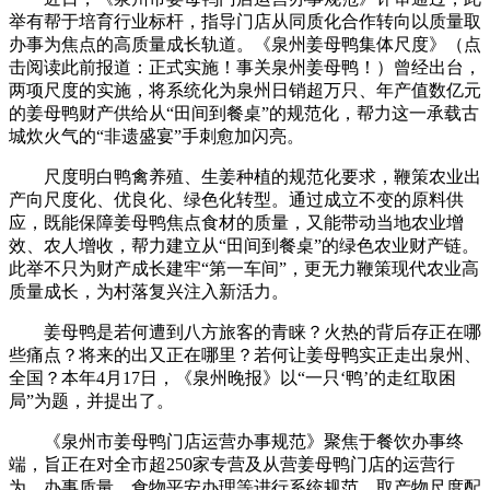
举有帮于培育行业标杆，指导门店从同质化合作转向以质量取
办事为焦点的高质量成长轨道。《泉州姜母鸭集体尺度》（点
击阅读此前报道：正式实施！事关泉州姜母鸭！）曾经出台，
两项尺度的实施，将系统化为泉州日销超万只、年产值数亿元
的姜母鸭财产供给从“田间到餐桌”的规范化，帮力这一承载古
城炊火气的“非遗盛宴”手刺愈加闪亮。
尺度明白鸭禽养殖、生姜种植的规范化要求，鞭策农业出
产向尺度化、优良化、绿色化转型。通过成立不变的原料供
应，既能保障姜母鸭焦点食材的质量，又能带动当地农业增
效、农人增收，帮力建立从“田间到餐桌”的绿色农业财产链。
此举不只为财产成长建牢“第一车间”，更无力鞭策现代农业高
质量成长，为村落复兴注入新活力。
姜母鸭是若何遭到八方旅客的青睐？火热的背后存正在哪
些痛点？将来的出又正在哪里？若何让姜母鸭实正走出泉州、
全国？本年4月17日，《泉州晚报》以“一只‘鸭’的走红取困
局”为题，并提出了。
《泉州市姜母鸭门店运营办事规范》聚焦于餐饮办事终
端，旨正在对全市超250家专营及从营姜母鸭门店的运营行
为、办事质量、食物平安办理等进行系统规范，取产物尺度配