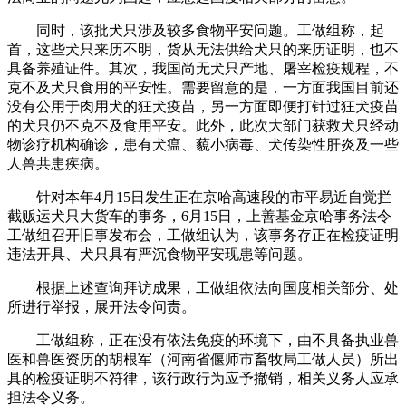
同时，该批犬只涉及较多食物平安问题。工做组称，起
首，这些犬只来历不明，货从无法供给犬只的来历证明，也不
具备养殖证件。其次，我国尚无犬只产地、屠宰检疫规程，不
克不及犬只食用的平安性。需要留意的是，一方面我国目前还
没有公用于肉用犬的狂犬疫苗，另一方面即便打针过狂犬疫苗
的犬只仍不克不及食用平安。此外，此次大部门获救犬只经动
物诊疗机构确诊，患有犬瘟、藐小病毒、犬传染性肝炎及一些
人兽共患疾病。
针对本年4月15日发生正在京哈高速段的市平易近自觉拦
截贩运犬只大货车的事务，6月15日，上善基金京哈事务法令
工做组召开旧事发布会，工做组认为，该事务存正在检疫证明
违法开具、犬只具有严沉食物平安现患等问题。
根据上述查询拜访成果，工做组依法向国度相关部分、处
所进行举报，展开法令问责。
工做组称，正在没有依法免疫的环境下，由不具备执业兽
医和兽医资历的胡根军（河南省偃师市畜牧局工做人员）所出
具的检疫证明不符律，该行政行为应予撤销，相关义务人应承
担法令义务。