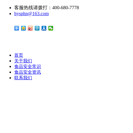
客服热线请拨打：400-680-7778
hysphn@163.com
首页
关于我们
食品安全常识
食品安全资讯
联系我们