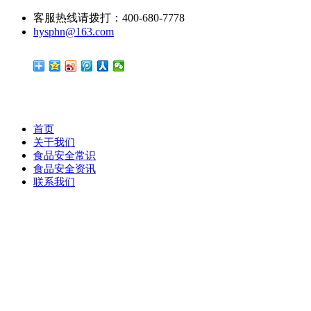
客服热线请拨打：400-680-7778
hysphn@163.com
首页
关于我们
食品安全常识
食品安全资讯
联系我们