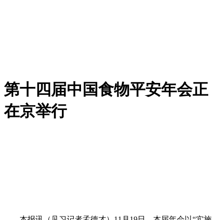
第十四届中国食物平安年会正
在京举行
本报讯（见习记者孟德才）11月19日，本届年会以“实施