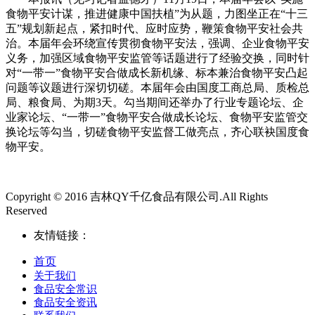
食物平安计谋，推进健康中国扶植”为从题，力图坐正在“十三
五”规划新起点，紧扣时代、应时应势，鞭策食物平安社会共
治。本届年会环绕宣传贯彻食物平安法，强调、企业食物平安
义务，加强区域食物平安监管等话题进行了经验交换，同时针
对“一带一”食物平安合做成长新机缘、标本兼治食物平安凸起
问题等议题进行深切切磋。本届年会由国度工商总局、质检总
局、粮食局、为期3天。勾当期间还举办了行业专题论坛、企
业家论坛、“一带一”食物平安合做成长论坛、食物平安监管交
换论坛等勾当，切磋食物平安监督工做亮点，齐心联袂国度食
物平安。
Copyright © 2016 吉林QY千亿食品有限公司.All Rights
Reserved
友情链接：
首页
关于我们
食品安全常识
食品安全资讯