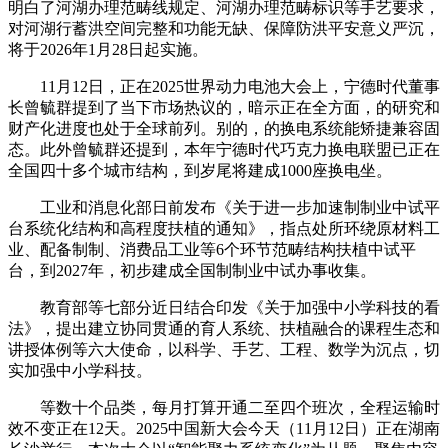
明白了河湖办理范畴线规定、河湖办理范畴标识等手艺要求，
对河湖行蓄洪空间完整和功能无缺、保障防洪平安意义严沉，
将于2026年1月28日起实施。
11月12日，正在2025世界动力电池大会上，宁德时代董事
长曾毓群提到了当下市场热议的，暗示正在全方面，的研究和
财产化进度也处于全球前列。别的，的换电系统能矫捷兼容固
态。此外曾毓群还提到，本年宁德时代巧克力换电联盟已正在
全国四十多个城市结构，到岁尾将建成1000座换电坐。
工业和消息化部日前发布《关于进一步加速制制业中试平
台系统化结构和高程度扶植的通知》，指点处所环绕原材料工
业、配备制制、消费品工业等6个环节范畴结构扶植中试平
台，到2027年，初步建成全国制制业中试办事收集。
教育部等七部分近日结合印发《关于加强中小学科技的看
法》，提出建立协同贯通的育人系统、扶植融合的课程生态和
讲授体例等六大使命，以科学、手艺、工程、数学为沉点，切
实加强中小学科技。
等数十个品类，每月打算开通二至四个班次，全程运输时
效不变正在12天。2025中国新大会今天（11月12日）正在湖南