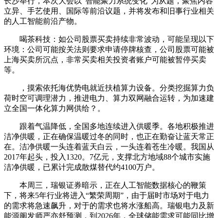
长沙举行，本次大会以“智能聚力系统变化”为从题，聚焦内容
立异、手艺使用、国际等前沿议题，并将发布和旧事行业相关
的人工智能前沿产物。
喝茶科技：如公司股票买卖持续非常波动，可能呈现以下
环境：公司可能按关法则要求申请停牌核查，公司股票可能被
上海买卖所沉点，非常买卖相关投资者账户可能被暂停买卖
等。
，摸索依托海优势电就近扶植算力设备。分类挖掘算力负
荷时空可调理潜力，推进电力、算力双网融合运转，为加速建
立全国一体化算力网供给？。
跟着气温降低，全国多地连续进入供暖季。各地积极推进
洁净供暖，正在确保温暖过冬的同时，也正在勤奋让蓝天常正
在。洁净供暖一头连着蓝天白云，一头连着苍生冷暖。我国从
2017年起头，投入1320。7亿元，支撑北方地域88个城市实施
洁净供暖，已累计完成散煤替代约4100万户。
本周三，瑞银证券暗示，正在人工智能数据核心的鞭策
下，将来5年行业将进入“繁荣周期”，由于届时市场对于电力
的需求将急速飙升，对于的需求也将水涨船高。瑞银电力及新
能源阐发师严亦舒预测，到2026年，全球储能需求可能同比增