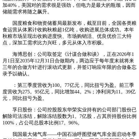
加40%，美国对的需求很是强劲，但电力是最大的瓶颈，因而
储能需求将随之飙升。
国度粮食和物资储蓄局最新发布，截至目前，全国各类粮
食运营从体累计收购秋粮超1亿吨，收购进展总体成功。本年
秋粮市场呈现出收购进度快、市场购销活、优良优价三大特
点，深加工需求比力兴旺，多元从体入市积极。
海博思创：公司取签定《计谋合做和谈》，正在2026年1
月1日至2035年12月31日合做期内，两边应于每年度末就将来
三年的合做方针进行滚动式更新，并签订响应年限的合做备忘
录予以确认。
：第三季度营收为100。77亿元，同比扭亏为盈。前三季
度营收为275。95亿元，同比增加44。2%；净利润为11。39亿
元，同比扭亏为盈。
孚日股份：公司控股股东华荣实业持有的公司部门股份已
解除司法冻结，解除冻结股数为1。7亿股，占其所持股份比例
100%，占公司总股本比例17。96%。
我国最大储气库——中国石油呼图壁储气库全面启动冬季