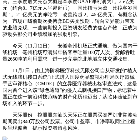
高。三季度最大亮点大概是本季度GAAP净利润为1。25亿美
元（约合8。7亿元人平易近币），同比扭亏为盈，比拟客岁同
期 1。21 亿美元的净吃亏，改善跨越 2。46 亿美元。有概念认
为，市场正畴前期次要博弈BD买卖预期，转向立异能力带来
的业绩兑现。一些前期投入巨资研发经费的焦点产物，正成为
驱动头部公司业绩增加的强劲引擎。
今天（11月12日），安徽亳州机场正式通航。做为国内干
线机场，亳州机场可满脚年搭客吞吐量100万人次、货邮吞吐
量2650吨的利用需求，进一步完美皖北地域立体交通收集。
11月1日，由上海阶梯医疗科技无限公司自从研发的“植入
式无线脑机接口系统”正式进入国度药品监视办理局医疗器械
手艺审评核心（CMDE）的立异医疗器械出格审查法式，这是
国内首个进入该“绿色通道”的侵入式脑机接口产物，标记着中
国正在这一前沿科技范畴的财产化历程迈出了从临床验证到市
场准入的环节一步。
天际股份：控股股东汕头天际正在股票买卖严沉非常波动
期间卖出840万股公司股票。公司市盈率、市净率取同业业程
度呈现偏离，提示投资者留意风险。