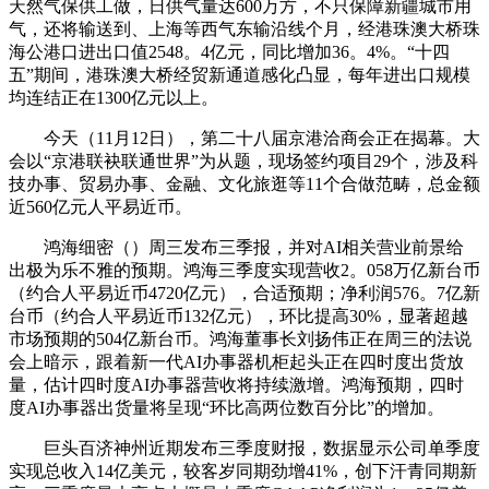
天然气保供工做，日供气量达600万方，不只保障新疆城市用
气，还将输送到、上海等西气东输沿线个月，经港珠澳大桥珠
海公港口进出口值2548。4亿元，同比增加36。4%。“十四
五”期间，港珠澳大桥经贸新通道感化凸显，每年进出口规模
均连结正在1300亿元以上。
今天（11月12日），第二十八届京港洽商会正在揭幕。大
会以“京港联袂联通世界”为从题，现场签约项目29个，涉及科
技办事、贸易办事、金融、文化旅逛等11个合做范畴，总金额
近560亿元人平易近币。
鸿海细密（）周三发布三季报，并对AI相关营业前景给
出极为乐不雅的预期。鸿海三季度实现营收2。058万亿新台币
（约合人平易近币4720亿元），合适预期；净利润576。7亿新
台币（约合人平易近币132亿元），环比提高30%，显著超越
市场预期的504亿新台币。鸿海董事长刘扬伟正在周三的法说
会上暗示，跟着新一代AI办事器机柜起头正在四时度出货放
量，估计四时度AI办事器营收将持续激增。鸿海预期，四时
度AI办事器出货量将呈现“环比高两位数百分比”的增加。
巨头百济神州近期发布三季度财报，数据显示公司单季度
实现总收入14亿美元，较客岁同期劲增41%，创下汗青同期新