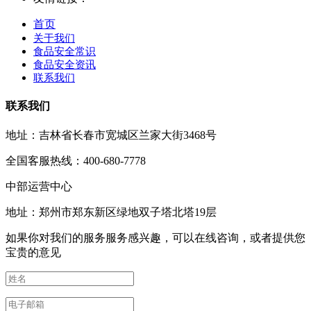
首页
关于我们
食品安全常识
食品安全资讯
联系我们
联系我们
地址：吉林省长春市宽城区兰家大街3468号
全国客服热线：400-680-7778
中部运营中心
地址：郑州市郑东新区绿地双子塔北塔19层
如果你对我们的服务服务感兴趣，可以在线咨询，或者提供您
宝贵的意见