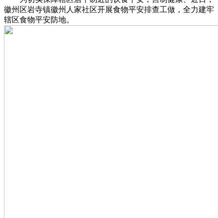
徽州区岩寺镇徽州人家社区开展食物平安排查工做，全力建牢
辖区食物平安防地。