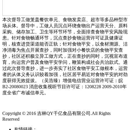
本次督导工做笼盖餐饮单元、食物发卖店、超市等多品种型市
场从体。督导中，工做人员沉点环绕食物出产运营天分、原料
采购、储存加工、卫生等环节环节，全面排查食物平安风险现
患。针对食物畅通环节，沉点查抄食物运营许可证及健康证
明，核查进货渠道能否正轨；针对食物平安，以食材溯源、洁
净消毒为焦点开展查抄，同时加强对小餐饮店的食物平安查
抄，社区还积极立异工做方式，正在查抄的同时，沉视宣布道
育，向运营户普及食物平安学问，鞭策构成社会共治款式。通
过此次督导查抄，进一步夯实了社区食物平安工做根本，运营
者的从体义务认识较着加强，社区居平易近对食物平安的对劲
度获得无效提拔。（吴浩臻）增值电信营业运营许可证：皖
B2-20080023 消息收集视听节目许可证：1208228 2009-2010年
度全省广布诚信单元。
Copyright © 2016 吉林QY千亿食品有限公司.All Rights
Reserved
友情链接：