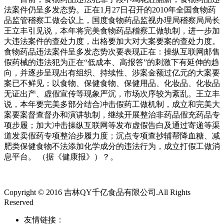
法案件仍呈多发态势。正在1月27日召开的2010年全国食物药
品监管稽察工做会议上，国度食物药品监视办理局稽察局局长
王立丰引见说，本年将完美食物药品稽察工做轨制，进一步加
大违法案件的查处力度，出格要加大对大案要案的查处力度。
食物药品违法案件呈多发态势次要表现正在：操纵互联网邮售
假药械的违法犯为正在“低成本、高报答”的刺激下有延伸的趋
向，并逐步呈现出有组织、持续性、涉案金额过亿元的大案要
案已不鲜见；以食物、保健食物、保健用品、化妆品、化妆品
无证出产、虚假宣传等现象严沉，市场次序较为紊乱。王立丰
说，本年要完美多部分结合冲击假药工做机制，成立和完美大
案要案督查督办和演讲轨制，继续开展整治非药品假充药品专
项步履；加大冲击操纵互联网等发布虚假告白及通过寄递等渠
道发卖假药专项整治步履力度；沉点专项查抄辅帮降血糖、减
肥类保健食物不法添加化学成分的违法行为，成立打假工做消
息平台。 （据《健康报》）？。
Copyright © 2016 吉林QY千亿食品有限公司.All Rights
Reserved
友情链接：