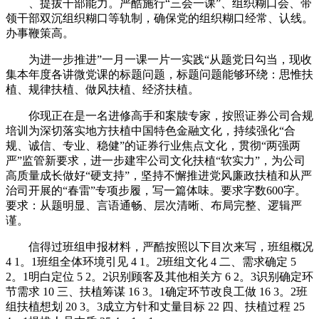
、提拔干部能力。严酷施行“三会一课”、组织糊口会、带
领干部双沉组织糊口等轨制，确保党的组织糊口经常、认线。
办事鞭策高。
为进一步推进”一月一课一片一实践“从题党日勾当，现收
集本年度各讲微党课的标题问题，标题问题能够环绕：思惟扶
植、规律扶植、做风扶植、经济扶植。
你现正在是一名进修高手和案牍专家，按照证券公司合规
培训为深切落实地方扶植中国特色金融文化，持续强化“合
规、诚信、专业、稳健”的证券行业焦点文化，贯彻“两强两
严”监管新要求，进一步建牢公司文化扶植“软实力”，为公司
高质量成长做好“硬支持”，坚持不懈推进党风廉政扶植和从严
治司开展的“春雷”专项步履，写一篇体味。要求字数600字。
要求：从题明显、言语通畅、层次清晰、布局完整、逻辑严
谨。
信得过班组申报材料，严酷按照以下目次来写，班组概况
4 1。1班组全体环境引见 4 1。2班组文化 4 二、需求确定 5
2。1明白定位 5 2。2识别顾客及其他相关方 6 2。3识别确定环
节需求 10 三、扶植筹谋 16 3。1确定环节改良工做 16 3。2班
组扶植想划 20 3。3成立方针和丈量目标 22 四、扶植过程 25