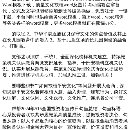
Word模板下载，质量文化扶植word及图片均可编纂点窜替
代，公式及文字也能够添加删除等编纂操做，免费注册，一键
下载。平台同时也供给商务word模板，简历word，word培训
等各类各样的word模板，更多word模板就正在熊猫办公。
的取径 2。中华平易近族优良保守文化的焦点价值及其正
在长儿园教育中的渗入 3。基于儿童立场的长儿园创设的融合
4。打制高。
支部述职演讲，环绕1。全面深化榜样机关建立。持续鞭
策机关认识教育向党支部延长，指导、干部安稳树立机关认
识。认实开展从题教育、实施党的立异理论武拆深化提拔步
履，推进进修型机关扶植。加强思惟工做、加强机关！
要哪些积弊”“如何扶植平安文化”等问题开展大会商，深
切思虑平安文化若何根植入脑、融入办理、规范行为，谈好文
化理解、文化认同、文化践行、文化推广。连系省公司平安。
帮帮2024年515全国投资者宣传日勾当总结，勾当标语：
心系投资者联袂共步履鞭策高质量成长，提振投资者决心。勾
当从题：以人平易近为核心的价值取向，以提拔金融消费者风
险防备认识和金融素养为目标，宣传投资、价值投资和持久投