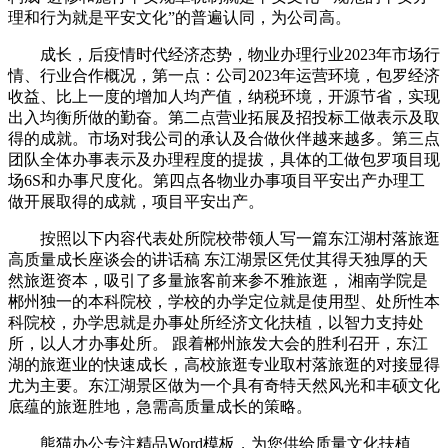
理和行为就是平安文化”的普遍认同，为公司高。
成长，后疫情时代经济态势，物业办理行业2023年市场行
情、行业合作概况，第一点：公司2023年运营环境，包罗经济
收益、比上一度的增加人均产值，纳税环境，开源节省，实现
出入均衡所做的勤奋。第二点营业拓展及招投标工做表示及取
得的成就。市场对我公司的承认及合做伙伴越来越多。第三点
团队全体办事表示及办理程度的提拔，具体的工做包罗项目现
场6S和办事尺度化。第四点各物业办事项目平安出产办理工
做开展取得的成就，项目平安出产。
按照以下内容代表处所院校带领人写一篇东江湖村落旅逛
高质量成长座谈会的讲话稿 东江湖景区凭仗其得天独厚的天
然旅逛资本，吸引了多量旅客前来参不雅旅逛， 湘南学院是
郴州独一的本科院校，学校的办学定位就是使用型、处所性本
科院校，办学思就是办事处所经济文化扶植，以智力支持处
所，以人才办事处所。 跟着郴州旅发大会的胜利召开，东江
湖的旅逛业的快速成长，高校旅逛专业取村落旅逛的对接显得
尤为主要。东江湖景区做为一个具有奇特天然风光和丰硕文化
底蕴的旅逛胜地，急需高质量成长的策略。
熊猫办公专注精品Word模板，为您供给质量文化扶植