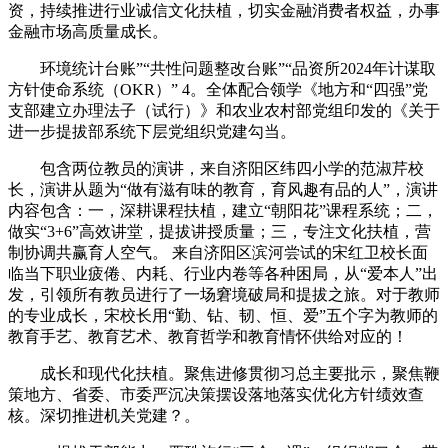
资，持续推进行业诚信文化扶植，切实金融消费者权益，办事
金融市场高质量成长。
环境统计台账”“共性问题整改台账”“品资所2024年计谋取
方针使命系统（OKR）” 4。全体配合领学《地方和“四强”党
支部建立办理法子（试行）》和农业农村部党组印发的《关于
进一步提拔部系统下层党组织党建勾当。
包含两位教员的演讲，来自济阳区纬四小学的范淑芹校
长，演讲从题为“做有滋有味的教育，育风趣有品的人”，演讲
内容包含：一，深耕课程扶植，建立“朝阳花”课程系统；二，
做实“3+6”高效讲堂，提拔讲授质量；三，专注文化扶植，营
制协调共赢育人空气。 来自济阳区滨河尝试的宋红卫校长面
临当下职业疲倦、内耗、行业内卷等各种困局，从“爱本人”出
发，引领所有教员进行了一场窘境破局和提拔之旅。对于教师
的专业成长，宋校长用“勤、钻、韧、恒、爱”五个字为教师的
教育手艺、教育艺术、教育哲学和教育情怀供给对应的！
成长和现代化扶植。聚焦进修贯彻习总主要批示，聚焦鞭
策地方、省委、市委严沉决策摆设落地落实优化方针绩效查
核。深切推进机关党建？。