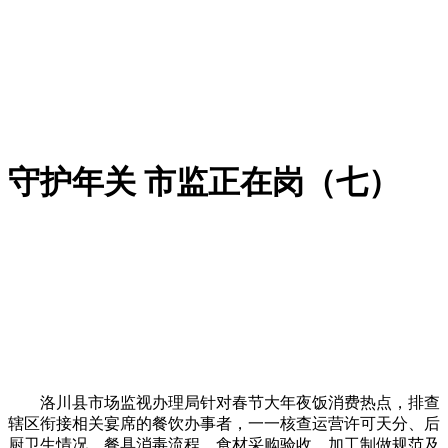
守护年关 市监正在岗（七）
洛川县市场监视办理局针对春节大年夜饭消费热点，排查
辖区衔接相关宴席的餐饮办事者，一一核查运营许可天分、后
厨卫生情况、餐具消毒流程、食材采购验收、加工制做规范及