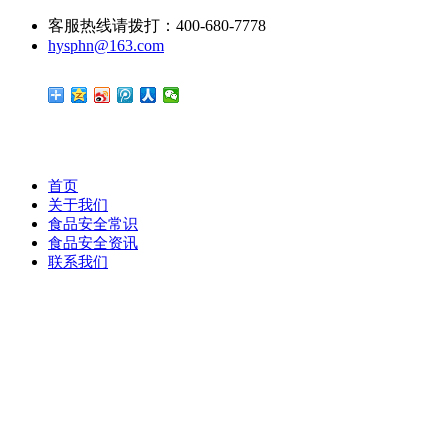
客服热线请拨打：400-680-7778
hysphn@163.com
首页
关于我们
食品安全常识
食品安全资讯
联系我们