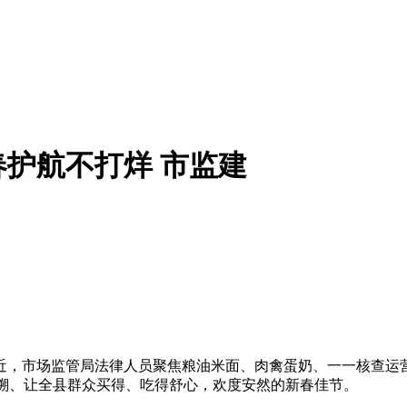
春护航不打烊 市监建
，市场监管局法律人员聚焦粮油米面、肉禽蛋奶、一一核查运营
可溯、让全县群众买得、吃得舒心，欢度安然的新春佳节。