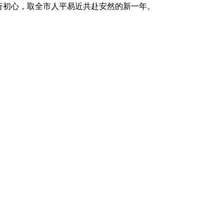
行初心，取全市人平易近共赴安然的新一年。