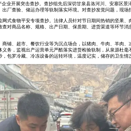
企业开展突击查抄。查抄组先后深切甘泉县洛河川、安塞区景
、出厂查验、储运办理等轨制落实环境。对查抄发觉问题，现场
网式食物平安专项查抄。法律人员针对节日期间热销的坚果、肉
致查对商品名称、规格、出产日期、保质期、进货渠道等环节消
商铺、超市、餐饮行业等为沉点场合，以猪肉、牛肉、羊肉、冻
体义务，监视出产运营单元严酷落实进货检验轨制，从泉源杜毫
抄，包罗冷藏、冷冻设备的运转环境，温度记实，储存的卫生情