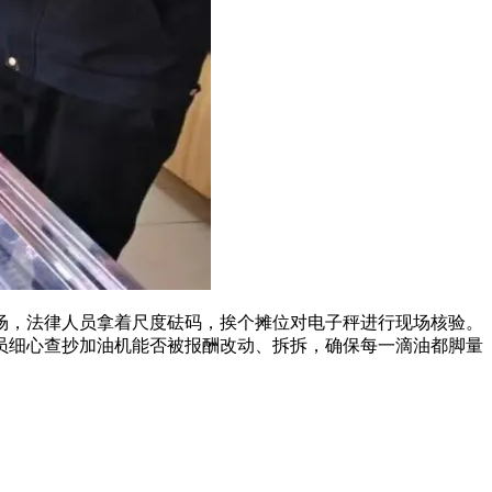
，法律人员拿着尺度砝码，挨个摊位对电子秤进行现场核验。
员细心查抄加油机能否被报酬改动、拆拆，确保每一滴油都脚量