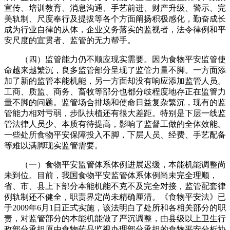
宣传、培训教育、消息沟通、手艺前进、财产升级、警示、完
美轨制、尺度奉行及提拔等各个方面阐扬积极感化，勤奋成长
成为行业自律的从体，企业义务落实的监视者，法令律例和平
安尺度的宣贯者、监管的无力帮手。
（四）监管能力仍不顺应现实需要。因为食物平安监管使
命越来越繁沉，良多监管部分呈现了监管力量不脚。一方面添
加了新的监管本能机能，另一方面却没有响应添加监管人员。
工商、质监、商务、畜牧等部分也都分歧程度地存正在监管力
量不脚的问题。监管场合排场和使命日益复杂繁沉，现有的监
管能力相对亏弱，步队扶植还有很大差距。特别是下层一线监
管法律人员少、本质有待提高，影响了监督工做的全体效能。
一些处所食物平安保障投入不脚，下层人员、经费、手艺配备
等难以满脚现实监管需要。
（一）食物平安监管体系体例进展迟缓，本能机能调整尚
未到位。目前，我国食物平安监管体系体例尚未完全理顺，
省、市、县上下部分本能机能不克不及完全对接，监管配套律
例轨制还不健全，职责界定尚未精确厘清。《食物平安法》已
于2009年6月1日正式实施，该法明白了处所和各相关部分的职
责，对监管部分的本能机能做了严沉调整，由县级以上卫生行
政部分承担原由食物药品监视办理部分承担的食物平安分析协