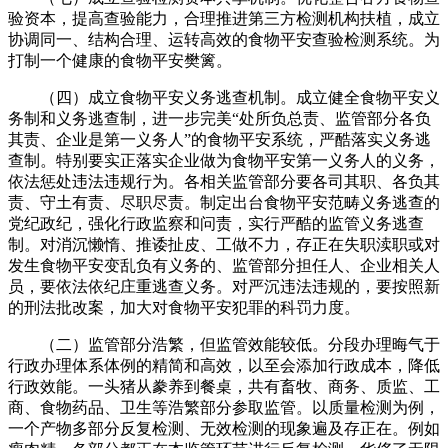
验资本，提高查验能力，合理推进第三方检测机构扶植，成立
协调同一、结构合理、运转高效的食物平安查验检测系统。为
打制一个健康的食物平安樊篱。
（四）成立食物平安义务逃查机制。成立健全食物平安义
务制和义务逃查制，进一步完美“处所负总责、监管部分各负
其责、企业是第一义务人”的食物平安系统，严酷落实义务逃
查制。特别要实正落实企业做为食物平安第一义务人的义务，
依法惩处违法违规行为。各相关监管部分要各司其职、各负其
责、守土有责、尽职尽责。制定出台食物平安范畴义务逃查的
党纪政纪，强化行政监察和问责，实行严酷的监管义务逃查
制。对消沉懒惰、推诿扯皮、工做不力，存正在失职渎职或对
发生食物平安变乱负有义务的、监管部分担任人、企业相关人
员，要依法依纪庄重逃查义务。对严沉违法违规的，要按照新
的刑法批改案，加大对食物平安犯罪的科罚力度。
（二）监管部分浩繁，但监管效能较低。分段办理晦气于
行政办理体系体例的精简和高效，以至会添加行政成本，降低
行政效能。一头猪从豢养到餐桌，共有畜牧、商务、质监、工
商、食物药品、卫生等浩繁部分参取监管。以质量检测为例，
一个产物多部分反复检测、无效检测的现象遍及存正在。例如