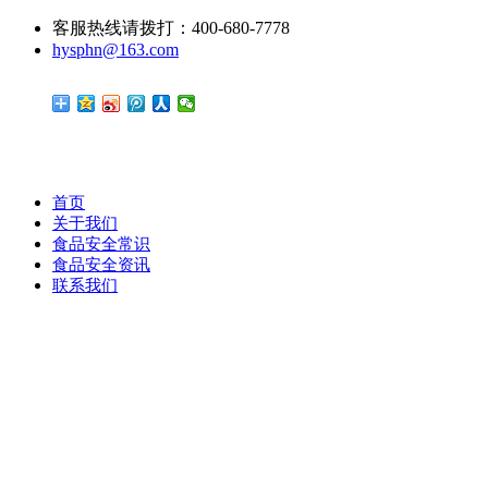
客服热线请拨打：400-680-7778
hysphn@163.com
首页
关于我们
食品安全常识
食品安全资讯
联系我们