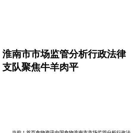
淮南市市场监管分析行政法律
支队聚焦牛羊肉平
当前！首页食物资讯中国食物淮南市市场监管分析行政法