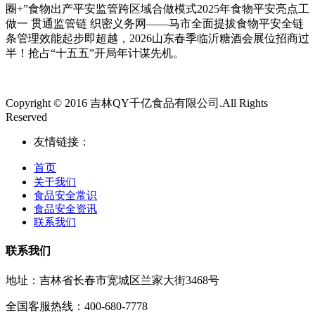
圈+”食物出产平安监管跨区域合做模式2025年食物平安亮点工
做一 贯通监管链 织密义务网——马市全面提拔食物平安全链
条管理效能起步即超越，2026山东春季临沂糖酒会展位招商过
半！抢占“十五五”开局年计谋先机。
Copyright © 2016 吉林QY千亿食品有限公司.All Rights
Reserved
友情链接：
首页
关于我们
食品安全常识
食品安全资讯
联系我们
联系我们
地址：吉林省长春市宽城区兰家大街3468号
全国客服热线：400-680-7778