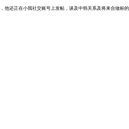
，他还正在小我社交账号上发帖，谈及中韩关系及将来合做标的