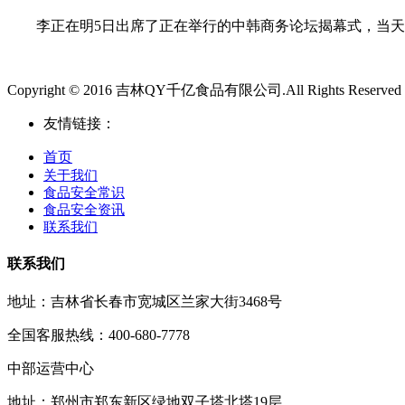
李正在明5日出席了正在举行的中韩商务论坛揭幕式，当天
Copyright © 2016 吉林QY千亿食品有限公司.All Rights Reserved
友情链接：
首页
关于我们
食品安全常识
食品安全资讯
联系我们
联系我们
地址：吉林省长春市宽城区兰家大街3468号
全国客服热线：400-680-7778
中部运营中心
地址：郑州市郑东新区绿地双子塔北塔19层