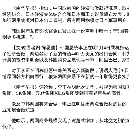
《南华早报》指出，中国取韩国的经济合做获得沉启，取中国
经济协会、日本经济集体结合会和日本商工会议所颁布发表，
加强两用物项对日本出口管制。所有两用物项对日本军事用户
韩国财产互市部长官金正官正在一份声明中暗示：“韩国将通
制更多机遇。”。
【文/察看者网 陈思佳】韩国总统李正在明1月4日乘机抵达
了经济合做，两边签订了新的价值4400万美元的出口合同。
开展的投资申明会以及韩国消费品展现等环节，阿里巴巴、京
对于李正在明称但愿中韩关系进入新阶段，讲话人毛宁6日正
情愿同韩方相向而行，鞭策两国关系正在新的一年取得更多实
《南华早报》评论称，李正在明此次访华，被视为韩国修复取中
集团、SK集团、现代集团和LG集团等韩国商界巨头的高管。
谈及中韩两国将来合做，李正在明提出两点合做标的目的：
业拓展合做航道。
他暗示，两国商业规模实现了逾越式增加，从建交之初的65亿
伙伴。