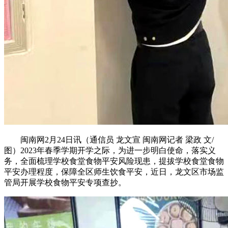
闽南网2月24日讯（通信员 龙文宣 闽南网记者 梁政 文/
图）2023年春季学期开学之际，为进一步明白使命，落实义
务，全面梳理学校食堂食物平安风险现患，提拔学校食堂食物
平安办理程度，保障全区师生饮食平安，近日，龙文区市场监
管局开展学校食物平安专项查抄。