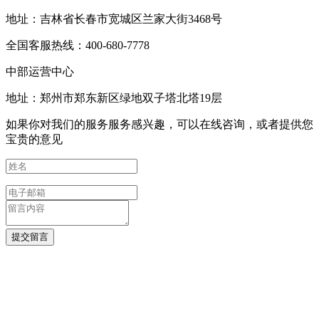
地址：吉林省长春市宽城区兰家大街3468号
全国客服热线：400-680-7778
中部运营中心
地址：郑州市郑东新区绿地双子塔北塔19层
如果你对我们的服务服务感兴趣，可以在线咨询，或者提供您
宝贵的意见
提交留言