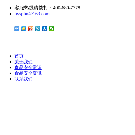
客服热线请拨打：400-680-7778
hysphn@163.com
首页
关于我们
食品安全常识
食品安全资讯
联系我们