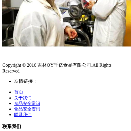
Copyright © 2016 吉林QY千亿食品有限公司.All Rights
Reserved
友情链接：
首页
关于我们
食品安全常识
食品安全资讯
联系我们
联系我们